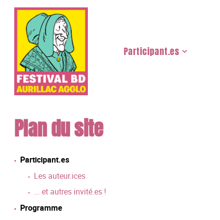
Participant.es
Les auteur.ices
... et autres invité.es !
Plan du site
Participant.es
Les auteur.ices
... et autres invité.es !
Programme