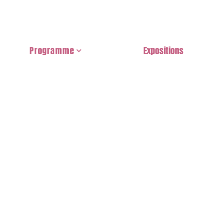
Programme
Expositions
Les Expos
Dessins & Jeux
À regarder et à écouter
Rencontre avec...
Concours & Récompenses
La Journée Pro