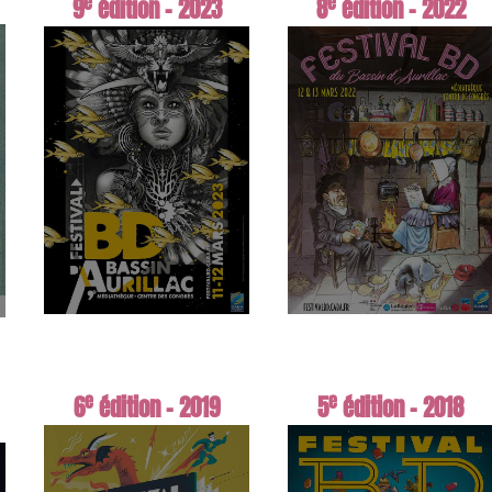
e
e
9
édition - 2023
8
édition - 2022
e
e
6
édition - 2019
5
édition - 2018