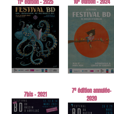
e
e
10
édition - 2024
11
édition - 2025
e
7
édition annulée-
7bis - 2021
2020