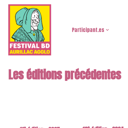
Participant.es
Les auteur.ices
... et autres invité.es !
Les éditions précédentes