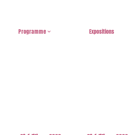
Programme
Expositions
Les Expos
Dessins & Jeux
À regarder et à écouter
Rencontre avec...
Concours & Récompenses
La Journée Pro