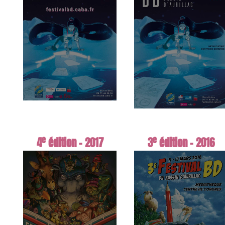
e
e
4
édition - 2017
3
édition - 2016