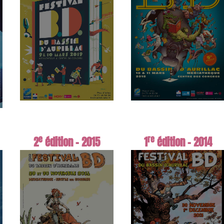
e
re
2
édition - 2015
1
édition - 2014